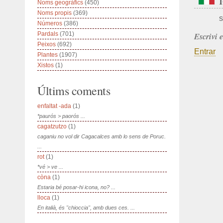
Noms geogràfics
(450)
Noms propis
(369)
s
Números
(386)
Pardals
(701)
Escrivi 
Peixos
(692)
Entrar
Plantes
(1907)
Xistos
(1)
Últims coments
enfaltat -ada
(1)
*paurós > paorós ...
cagatzutzo
(1)
caganiu no vol dir Cagacalces amb lo sens de Poruc.
...
rot
(1)
*vé > ve ...
còna
(1)
Estaria bé posar-hi icona, no? ...
lloca
(1)
En italià, és "chioccia", amb dues ces. ...