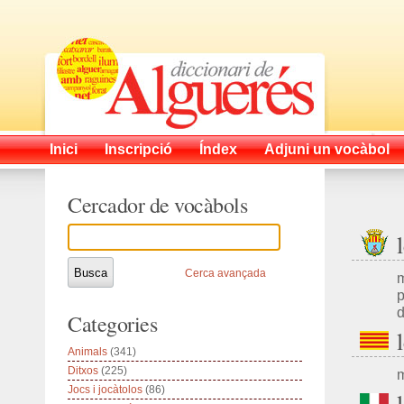
Inici
Inscripció
Índex
Adjuni un vocàbol
Cercador de vocàbols
Cerca avançada
m
p
d
Categories
Animals
(341)
Ditxos
(225)
m
Jocs i jocàtolos
(86)