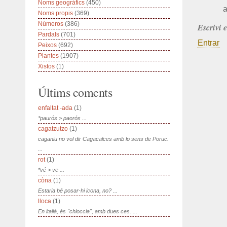
Noms geogràfics
(450)
a
Noms propis
(369)
Números
(386)
Escrivi 
Pardals
(701)
Entrar
Peixos
(692)
Plantes
(1907)
Xistos
(1)
Últims coments
enfaltat -ada
(1)
*paurós > paorós ...
cagatzutzo
(1)
caganiu no vol dir Cagacalces amb lo sens de Poruc.
...
rot
(1)
*vé > ve ...
còna
(1)
Estaria bé posar-hi icona, no? ...
lloca
(1)
En italià, és "chioccia", amb dues ces. ...