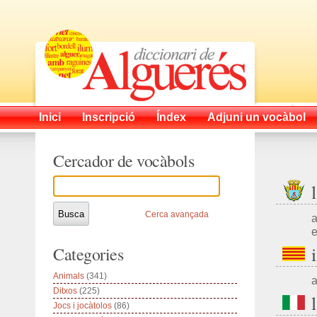
Inici
Inscripció
Índex
Adjuni un vocàbol
Cercador de vocàbols
Cerca avançada
a
e
Categories
Animals
(341)
a
Ditxos
(225)
Jocs i jocàtolos
(86)