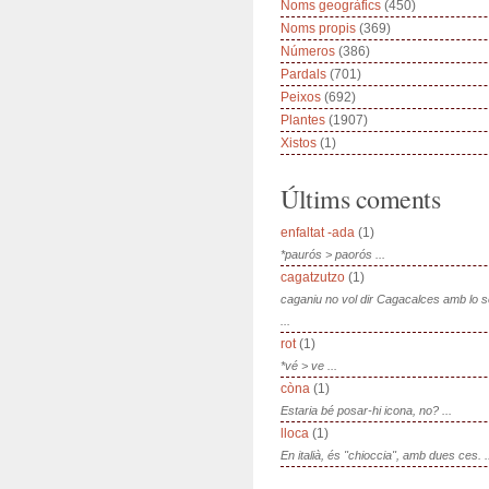
Noms geogràfics
(450)
Noms propis
(369)
Números
(386)
Pardals
(701)
Peixos
(692)
Plantes
(1907)
Xistos
(1)
Últims coments
enfaltat -ada
(1)
*paurós > paorós ...
cagatzutzo
(1)
caganiu no vol dir Cagacalces amb lo 
...
rot
(1)
*vé > ve ...
còna
(1)
Estaria bé posar-hi icona, no? ...
lloca
(1)
En italià, és "chioccia", amb dues ces. .