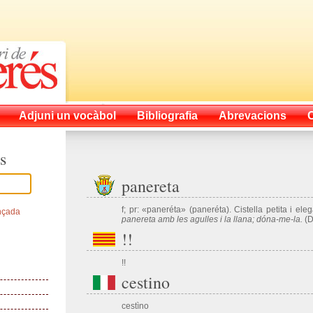
Adjuni un vocàbol
Bibliografia
Abrevacions
s
panereta
f; pr: «paneréta» (paneréta). Cistella petita i el
nçada
panereta amb les agulles i la llana; dóna-me-la.
(D
!!
!!
cestino
cestìno