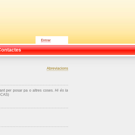
Entrar
Contactes
Abreviacions
egant per posar pa o altres coses.
Hi és
la
CAS)