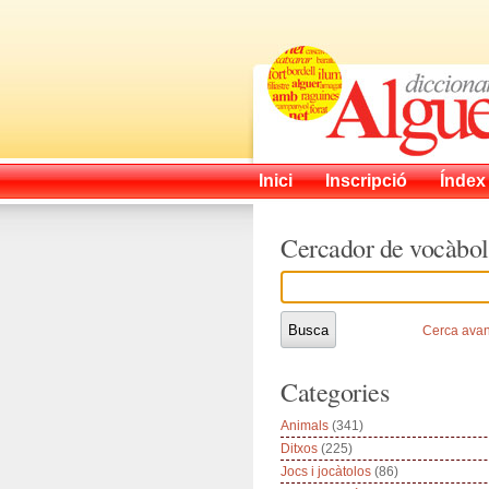
Inici
Inscripció
Índex
Cercador de vocàbol
Cerca ava
Categories
Animals
(341)
Ditxos
(225)
Jocs i jocàtolos
(86)