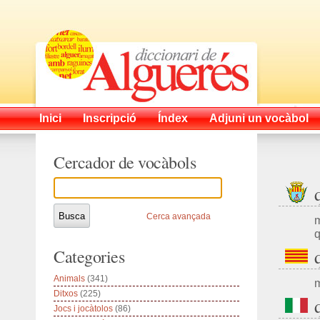
Inici
Inscripció
Índex
Adjuni un vocàbol
Cercador de vocàbols
Cerca avançada
m
q
Categories
Animals
(341)
m
Ditxos
(225)
Jocs i jocàtolos
(86)