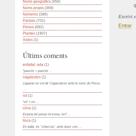
Noms geogràfics
(450)
q
Noms propis
(369)
Números
(386)
Escrivi 
Pardals
(701)
Entrar
Peixos
(692)
Plantes
(1907)
Xistos
(1)
Últims coments
enfaltat -ada
(1)
*paurós > paorós ...
cagatzutzo
(1)
caganiu no vol dir Cagacalces amb lo sens de Poruc.
...
rot
(1)
*vé > ve ...
còna
(1)
Estaria bé posar-hi icona, no? ...
lloca
(1)
En italià, és "chioccia", amb dues ces. ...