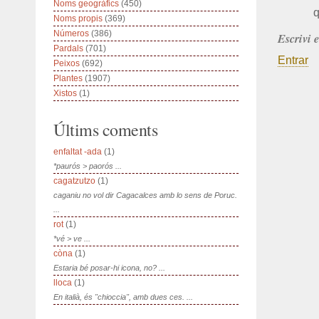
Noms geogràfics
(450)
Noms propis
(369)
Números
(386)
Escrivi 
Pardals
(701)
Entrar
Peixos
(692)
Plantes
(1907)
Xistos
(1)
Últims coments
enfaltat -ada
(1)
*paurós > paorós ...
cagatzutzo
(1)
caganiu no vol dir Cagacalces amb lo sens de Poruc.
...
rot
(1)
*vé > ve ...
còna
(1)
Estaria bé posar-hi icona, no? ...
lloca
(1)
En italià, és "chioccia", amb dues ces. ...