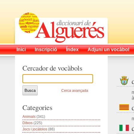
Inici
Inscripció
Índex
Adjuni un vocàbol
Cercador de vocàbols
Cerca avançada
m
à
Categories
Animals
(341)
m
Ditxos
(225)
Jocs i jocàtolos
(86)