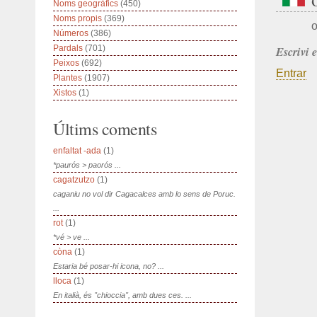
Noms geogràfics
(450)
Noms propis
(369)
o
Números
(386)
Pardals
(701)
Escrivi 
Peixos
(692)
Entrar
Plantes
(1907)
Xistos
(1)
Últims coments
enfaltat -ada
(1)
*paurós > paorós ...
cagatzutzo
(1)
caganiu no vol dir Cagacalces amb lo sens de Poruc.
...
rot
(1)
*vé > ve ...
còna
(1)
Estaria bé posar-hi icona, no? ...
lloca
(1)
En italià, és "chioccia", amb dues ces. ...