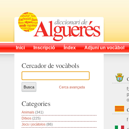
Inici
Inscripció
Índex
Adjuni un vocàbol
Cercador de vocàbols
Cerca avançada
f
o
Categories
Animals
(341)
Ditxos
(225)
f
Jocs i jocàtolos
(86)