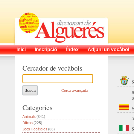
Inici
Inscripció
Índex
Adjuni un vocàbol
Cercador de vocàbols
Cerca avançada
a
s
Categories
Animals
(341)
a
Ditxos
(225)
Jocs i jocàtolos
(86)