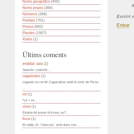
Noms geogràfics
(450)
a
Noms propis
(369)
Números
(386)
Escrivi 
Pardals
(701)
Entrar
Peixos
(692)
Plantes
(1907)
Xistos
(1)
Últims coments
enfaltat -ada
(1)
*paurós > paorós ...
cagatzutzo
(1)
caganiu no vol dir Cagacalces amb lo sens de Poruc.
...
rot
(1)
*vé > ve ...
còna
(1)
Estaria bé posar-hi icona, no? ...
lloca
(1)
En italià, és "chioccia", amb dues ces. ...