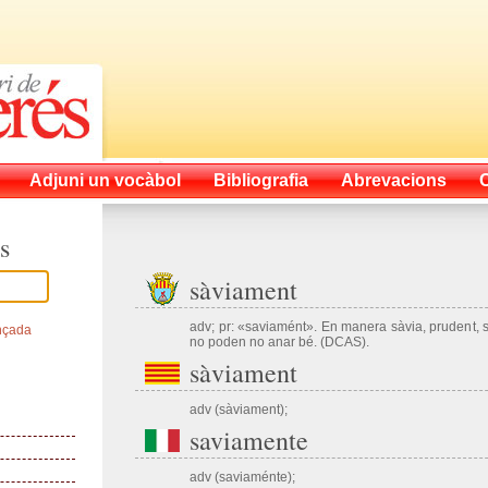
Adjuni un vocàbol
Bibliografia
Abrevacions
s
sàviament
adv; pr: «saviamént». En manera sàvia, prudent, 
nçada
no poden no anar bé. (DCAS).
sàviament
adv (sàviament);
saviamente
adv (saviaménte);