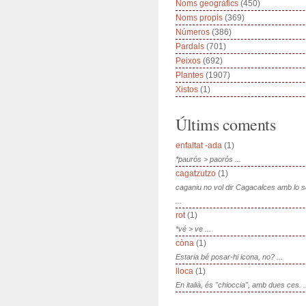
Noms geogràfics
(450)
Noms propis
(369)
Números
(386)
Pardals
(701)
Peixos
(692)
Plantes
(1907)
Xistos
(1)
Últims coments
enfaltat -ada
(1)
*paurós > paorós ...
cagatzutzo
(1)
caganiu no vol dir Cagacalces amb lo 
...
rot
(1)
*vé > ve ...
còna
(1)
Estaria bé posar-hi icona, no? ...
lloca
(1)
En italià, és "chioccia", amb dues ces. .