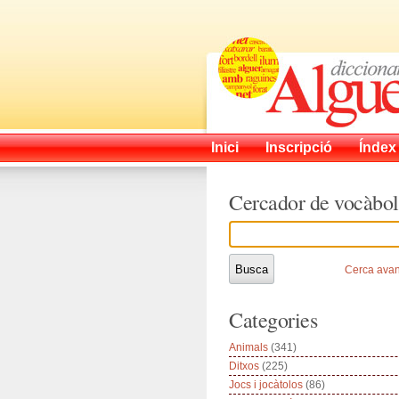
Inici
Inscripció
Índex
Cercador de vocàbol
Cerca ava
Categories
Animals
(341)
Ditxos
(225)
Jocs i jocàtolos
(86)