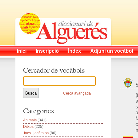
Inici
Inscripció
Índex
Adjuni un vocàbol
Cercador de vocàbols
Cerca avançada
(
a
s
Categories
a
M
Animals
(341)
c
Ditxos
(225)
n
Jocs i jocàtolos
(86)