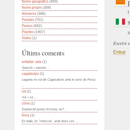
Noms geogràfics
(450)
Noms propis
(369)
f
Números
(386)
Pardals
(701)
Peixos
(692)
Plantes
(1907)
s
Xistos
(1)
Escrivi 
Últims coments
Entrar
enfaltat -ada
(1)
*paurós > paorós ...
cagatzutzo
(1)
caganiu no vol dir Cagacalces amb lo sens de Poruc.
...
rot
(1)
*vé > ve ...
còna
(1)
Estaria bé posar-hi icona, no? ...
lloca
(1)
En italià, és "chioccia", amb dues ces. ...