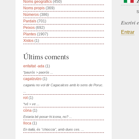
Noms geogràfics
(450)
Noms propis
(369)
s
Números
(386)
Pardals
(701)
Escrivi 
Peixos
(692)
Entrar
Plantes
(1907)
Xistos
(1)
Últims coments
enfaltat -ada
(1)
*paurós > paorós ...
cagatzutzo
(1)
caganiu no vol dir Cagacalces amb lo sens de Poruc.
...
rot
(1)
*vé > ve ...
còna
(1)
Estaria bé posar-hi icona, no? ...
lloca
(1)
En italià, és "chioccia", amb dues ces. ...