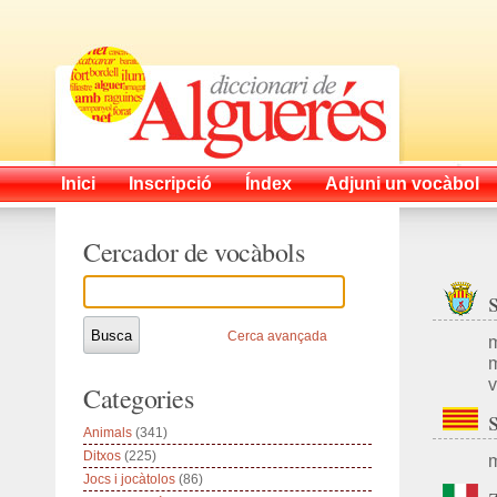
Inici
Inscripció
Índex
Adjuni un vocàbol
Cercador de vocàbols
Cerca avançada
m
m
v
Categories
Animals
(341)
Ditxos
(225)
m
Jocs i jocàtolos
(86)