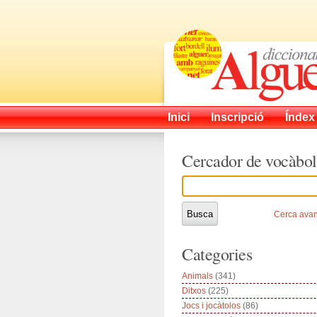
Inici
Inscripció
Índex
Cercador de vocàbol
Cerca ava
Categories
Animals
(341)
Ditxos
(225)
Jocs i jocàtolos
(86)