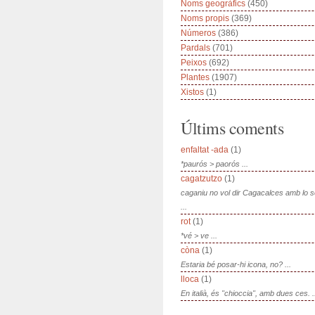
Noms geogràfics
(450)
Noms propis
(369)
Números
(386)
Pardals
(701)
Peixos
(692)
Plantes
(1907)
Xistos
(1)
Últims coments
enfaltat -ada
(1)
*paurós > paorós ...
cagatzutzo
(1)
caganiu no vol dir Cagacalces amb lo 
...
rot
(1)
*vé > ve ...
còna
(1)
Estaria bé posar-hi icona, no? ...
lloca
(1)
En italià, és "chioccia", amb dues ces. .