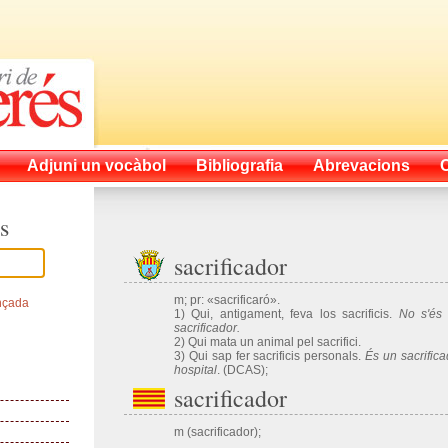
Adjuni un vocàbol
Bibliografia
Abrevacions
s
sacrificador
m; pr: «sacrificaró».
nçada
1) Qui, antigament, feva los sacrificis.
No s'és 
sacrificador.
2) Qui mata un animal pel sacrifici.
3) Qui sap fer sacrificis personals.
És un sacrifica
hospital
. (DCAS);
sacrificador
m (sacrificador);