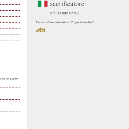
sacrificatore
s m (sacrificatóre);
Escrivi el tou comentari d’aquest vocàbol:
Entrar
sens de Poruc.
..