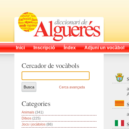
Inici
Inscripció
Índex
Adjuni un vocàbol
Cercador de vocàbols
Cerca avançada
a
A
Categories
Animals
(341)
a
Ditxos
(225)
Jocs i jocàtolos
(86)