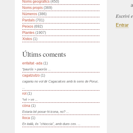
Noms geogràfics
(450)
a
Noms propis
(369)
Números
(386)
Escrivi 
Pardals
(701)
Entrar
Peixos
(692)
Plantes
(1907)
Xistos
(1)
Últims coments
enfaltat -ada
(1)
*paurós > paorós ...
cagatzutzo
(1)
caganiu no vol dir Cagacalces amb lo sens de Poruc.
...
rot
(1)
*vé > ve ...
còna
(1)
Estaria bé posar-hi icona, no? ...
lloca
(1)
En italià, és "chioccia", amb dues ces. ...