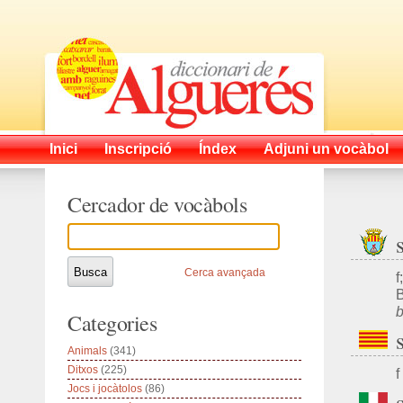
Inici
Inscripció
Índex
Adjuni un vocàbol
Cercador de vocàbols
Cerca avançada
f
B
b
Categories
Animals
(341)
Ditxos
(225)
f
Jocs i jocàtolos
(86)