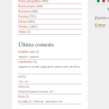
Noms geogràfics
(450)
Noms propis
(369)
s
Números
(386)
Pardals
(701)
Escrivi 
Peixos
(692)
Entrar
Plantes
(1907)
Xistos
(1)
Últims coments
enfaltat -ada
(1)
*paurós > paorós ...
cagatzutzo
(1)
caganiu no vol dir Cagacalces amb lo sens de Poruc.
...
rot
(1)
*vé > ve ...
còna
(1)
Estaria bé posar-hi icona, no? ...
lloca
(1)
En italià, és "chioccia", amb dues ces. ...