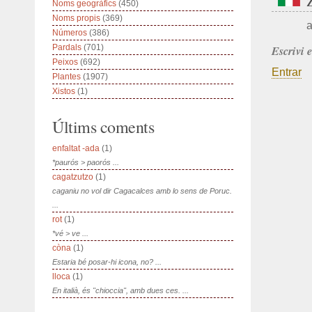
Noms geogràfics
(450)
Noms propis
(369)
a
Números
(386)
Pardals
(701)
Escrivi 
Peixos
(692)
Entrar
Plantes
(1907)
Xistos
(1)
Últims coments
enfaltat -ada
(1)
*paurós > paorós ...
cagatzutzo
(1)
caganiu no vol dir Cagacalces amb lo sens de Poruc.
...
rot
(1)
*vé > ve ...
còna
(1)
Estaria bé posar-hi icona, no? ...
lloca
(1)
En italià, és "chioccia", amb dues ces. ...