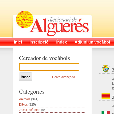
Inici
Inscripció
Índex
Adjuni un vocàbol
Cercador de vocàbols
Cerca avançada
a
D
p
Categories
Animals
(341)
Ditxos
(225)
a
Jocs i jocàtolos
(86)