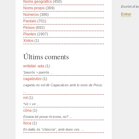
Noms geogràfics
(450)
Escrivi el 
Noms propis
(369)
Entrar
Números
(386)
Pardals
(701)
Peixos
(692)
Plantes
(1907)
Xistos
(1)
Últims coments
enfaltat -ada
(1)
*paurós > paorós ...
cagatzutzo
(1)
caganiu no vol dir Cagacalces amb lo sens de Poruc.
...
rot
(1)
*vé > ve ...
còna
(1)
Estaria bé posar-hi icona, no? ...
lloca
(1)
En italià, és "chioccia", amb dues ces. ...