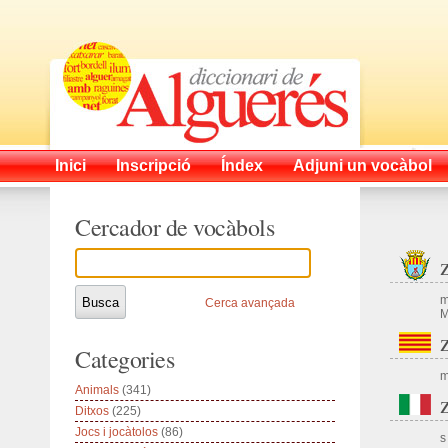
Inici
Inscripció
Índex
Adjuni un vocàbol
Cercador de vocàbols
m
Cerca avançada
M
Categories
m
Animals
(341)
Ditxos
(225)
Jocs i jocàtolos
(86)
s