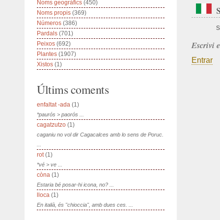
Noms geogràfics
(450)
Noms propis
(369)
Números
(386)
s
Pardals
(701)
Escrivi 
Peixos
(692)
Plantes
(1907)
Entrar
Xistos
(1)
Últims coments
enfaltat -ada
(1)
*paurós > paorós ...
cagatzutzo
(1)
caganiu no vol dir Cagacalces amb lo sens de Poruc.
...
rot
(1)
*vé > ve ...
còna
(1)
Estaria bé posar-hi icona, no? ...
lloca
(1)
En italià, és "chioccia", amb dues ces. ...