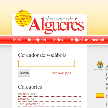
Inici
Inscripció
Índex
Adjuni un vocàbol
Cercador de vocàbols
Cerca avançada
f
C
d
Categories
Animals
(341)
Ditxos
(225)
Jocs i jocàtolos
(86)
f