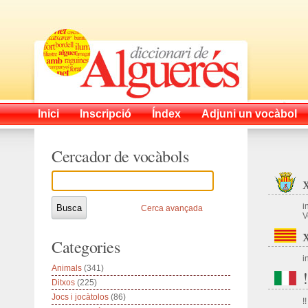
Inici
Inscripció
Índex
Adjuni un vocàbol
Cercador de vocàbols
i
Cerca avançada
V
Categories
i
Animals
(341)
!
Ditxos
(225)
Jocs i jocàtolos
(86)
!!