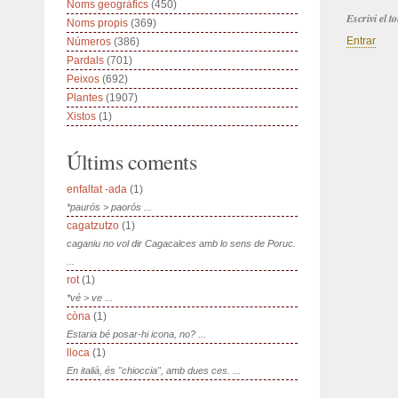
Noms geogràfics
(450)
Escrivi el 
Noms propis
(369)
Entrar
Números
(386)
Pardals
(701)
Peixos
(692)
Plantes
(1907)
Xistos
(1)
Últims coments
enfaltat -ada
(1)
*paurós > paorós ...
cagatzutzo
(1)
caganiu no vol dir Cagacalces amb lo sens de Poruc.
...
rot
(1)
*vé > ve ...
còna
(1)
Estaria bé posar-hi icona, no? ...
lloca
(1)
En italià, és "chioccia", amb dues ces. ...