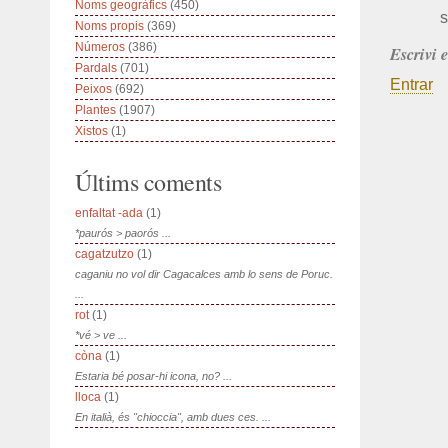
Noms geogràfics
(450)
s
Noms propis
(369)
Números
(386)
Escrivi 
Pardals
(701)
Entrar
Peixos
(692)
Plantes
(1907)
Xistos
(1)
Últims coments
enfaltat -ada
(1)
*paurós > paorós ...
cagatzutzo
(1)
caganiu no vol dir Cagacalces amb lo sens de Poruc.
...
rot
(1)
*vé > ve ...
còna
(1)
Estaria bé posar-hi icona, no? ...
lloca
(1)
En italià, és "chioccia", amb dues ces. ...