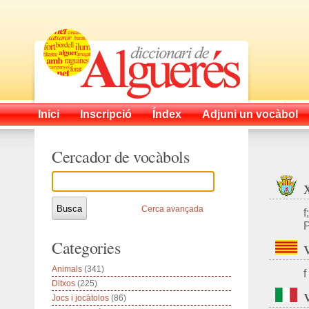
Inici
Inscripció
Índex
Adjuni un vocàbol
Cercador de vocàbols
Cerca avançada
f
P
Categories
Animals
(341)
f
Ditxos
(225)
Jocs i jocàtolos
(86)