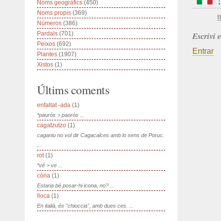
Noms geogràfics
(450)
Noms propis
(369)
!!
Números
(386)
Pardals
(701)
Escrivi 
Peixos
(692)
Entrar
Plantes
(1907)
Xistos
(1)
Últims coments
enfaltat -ada
(1)
*paurós > paorós ...
cagatzutzo
(1)
caganiu no vol dir Cagacalces amb lo sens de Poruc.
...
rot
(1)
*vé > ve ...
còna
(1)
Estaria bé posar-hi icona, no? ...
lloca
(1)
En italià, és "chioccia", amb dues ces. ...