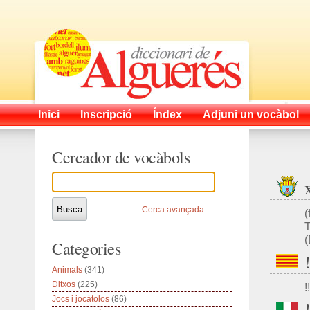
Inici
Inscripció
Índex
Adjuni un vocàbol
Cercador de vocàbols
Cerca avançada
(
T
Categories
Animals
(341)
Ditxos
(225)
!!
Jocs i jocàtolos
(86)