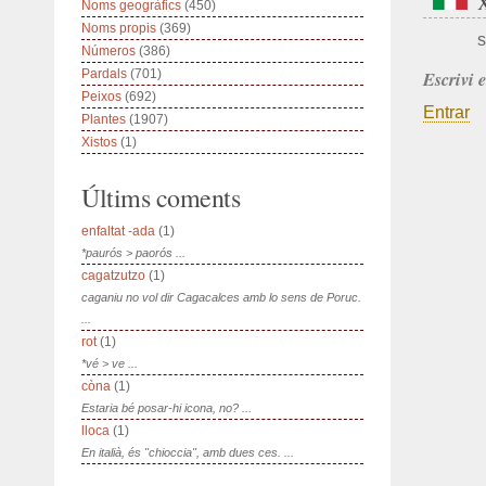
Noms geogràfics
(450)
Noms propis
(369)
s
Números
(386)
Pardals
(701)
Escrivi 
Peixos
(692)
Entrar
Plantes
(1907)
Xistos
(1)
Últims coments
enfaltat -ada
(1)
*paurós > paorós ...
cagatzutzo
(1)
caganiu no vol dir Cagacalces amb lo sens de Poruc.
...
rot
(1)
*vé > ve ...
còna
(1)
Estaria bé posar-hi icona, no? ...
lloca
(1)
En italià, és "chioccia", amb dues ces. ...