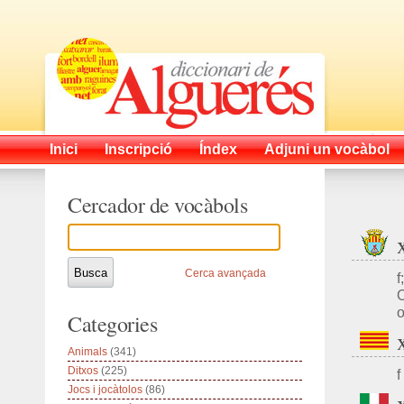
Inici
Inscripció
Índex
Adjuni un vocàbol
Cercador de vocàbols
Cerca avançada
f
O
o
Categories
Animals
(341)
Ditxos
(225)
f
Jocs i jocàtolos
(86)