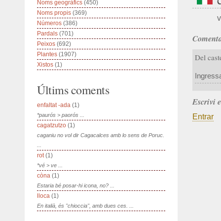
Noms geogràfics
(450)
Noms propis
(369)
v
Números
(386)
Pardals
(701)
Comenta
Peixos
(692)
Plantes
(1907)
Del cast
Xistos
(1)
Ingress
Últims coments
Escrivi 
enfaltat -ada
(1)
*paurós > paorós ...
Entrar
cagatzutzo
(1)
caganiu no vol dir Cagacalces amb lo sens de Poruc.
...
rot
(1)
*vé > ve ...
còna
(1)
Estaria bé posar-hi icona, no? ...
lloca
(1)
En italià, és "chioccia", amb dues ces. ...