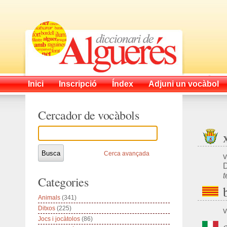
Inici
Inscripció
Índex
Adjuni un vocàbol
Cercador de vocàbols
Cerca avançada
v
D
t
Categories
Animals
(341)
Ditxos
(225)
v
Jocs i jocàtolos
(86)