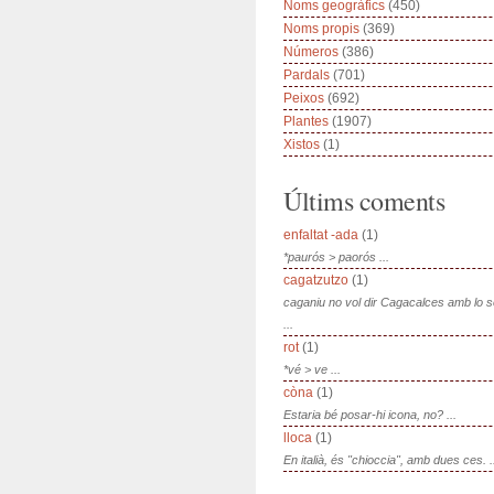
Noms geogràfics
(450)
Noms propis
(369)
Números
(386)
Pardals
(701)
Peixos
(692)
Plantes
(1907)
Xistos
(1)
Últims coments
enfaltat -ada
(1)
*paurós > paorós ...
cagatzutzo
(1)
caganiu no vol dir Cagacalces amb lo 
...
rot
(1)
*vé > ve ...
còna
(1)
Estaria bé posar-hi icona, no? ...
lloca
(1)
En italià, és "chioccia", amb dues ces. .