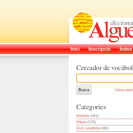
Inici
Inscripció
Índex
Cercador de vocàbol
Cerca ava
Categories
Animals
(341)
Ditxos
(225)
Jocs i jocàtolos
(86)