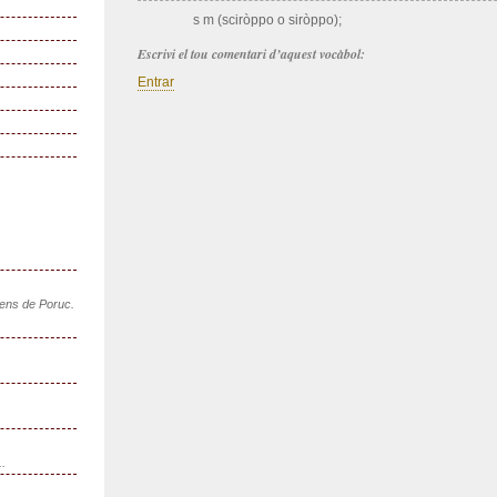
s m (sciròppo o siròppo);
Escrivi el tou comentari d’aquest vocàbol:
Entrar
sens de Poruc.
..