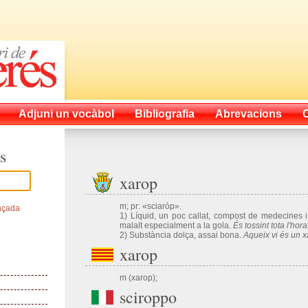
Adjuni un vocàbol
Bibliografia
Abrevacions
s
xarop
m; pr: «sciaròp».
nçada
1) Líquid, un poc callat, compost de medecines 
malalt especialment a la gola.
És tossint tota l'hor
2) Substància dolça, assai bona.
Aqueix vi és un 
xarop
m (xarop);
sciroppo