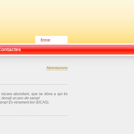
Entrar
Contactes
Abreviacions
i súcara abundant, que se dóna a qui és
a; donali un poc de xarop!
xarop! És verament bo!
(DCAS).