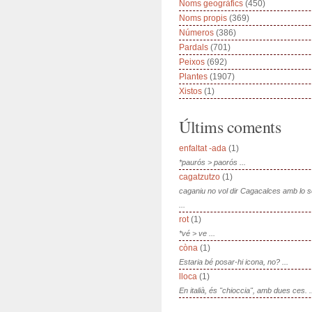
Noms geogràfics
(450)
Noms propis
(369)
Números
(386)
Pardals
(701)
Peixos
(692)
Plantes
(1907)
Xistos
(1)
Últims coments
enfaltat -ada
(1)
*paurós > paorós ...
cagatzutzo
(1)
caganiu no vol dir Cagacalces amb lo 
...
rot
(1)
*vé > ve ...
còna
(1)
Estaria bé posar-hi icona, no? ...
lloca
(1)
En italià, és "chioccia", amb dues ces. .