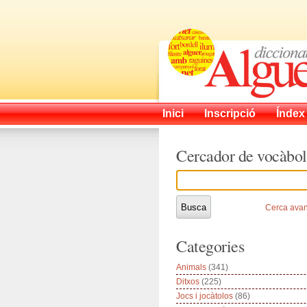
Inici
Inscripció
Índex
Cercador de vocàbol
Cerca ava
Categories
Animals
(341)
Ditxos
(225)
Jocs i jocàtolos
(86)