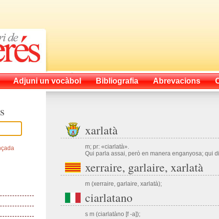
Adjuni un vocàbol
Bibliografia
Abrevacions
s
xarlatà
m; pr: «ciarlatà».
nçada
Qui parla assai, però en manera enganyosa; qui di
xerraire, garlaire, xarlatà
m (xerraire, garlaire, xarlatà);
ciarlatano
s m (ciarlatàno [f -a]);