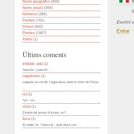
Noms geogràfics
(450)
Noms propis
(369)
s
Números
(386)
Pardals
(701)
Escrivi 
Peixos
(692)
Entrar
Plantes
(1907)
Xistos
(1)
Últims coments
enfaltat -ada
(1)
*paurós > paorós ...
cagatzutzo
(1)
caganiu no vol dir Cagacalces amb lo sens de Poruc.
...
rot
(1)
*vé > ve ...
còna
(1)
Estaria bé posar-hi icona, no? ...
lloca
(1)
En italià, és "chioccia", amb dues ces. ...