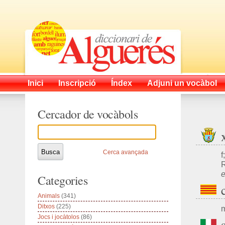
Inici
Inscripció
Índex
Adjuni un vocàbol
Cercador de vocàbols
Cerca avançada
f
R
e
Categories
Animals
(341)
Ditxos
(225)
m
Jocs i jocàtolos
(86)