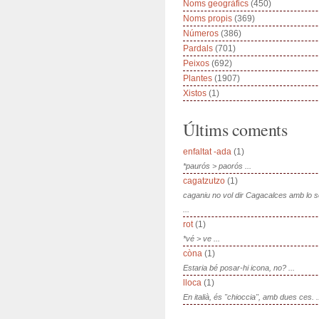
Noms geogràfics
(450)
Noms propis
(369)
Números
(386)
Pardals
(701)
Peixos
(692)
Plantes
(1907)
Xistos
(1)
Últims coments
enfaltat -ada
(1)
*paurós > paorós ...
cagatzutzo
(1)
caganiu no vol dir Cagacalces amb lo 
...
rot
(1)
*vé > ve ...
còna
(1)
Estaria bé posar-hi icona, no? ...
lloca
(1)
En italià, és "chioccia", amb dues ces. .