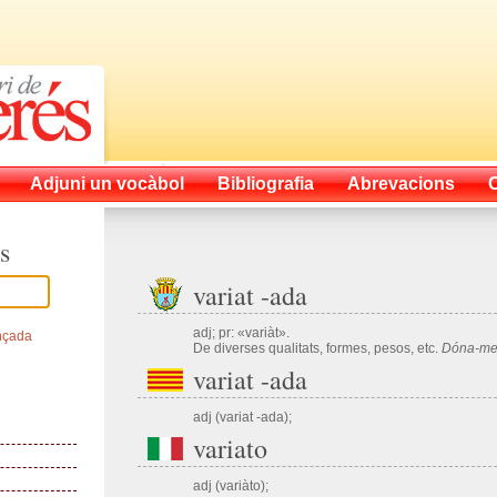
Adjuni un vocàbol
Bibliografia
Abrevacions
s
variat -ada
adj; pr: «variàt».
nçada
De diverses qualitats, formes, pesos, etc.
Dóna-me u
variat -ada
adj (variat -ada);
variato
adj (variàto);