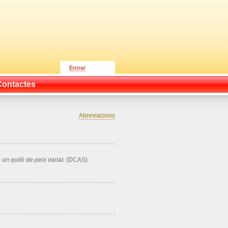
Entrar
Contactes
Abreviacions
n quilò de peix variat.
(DCAS).