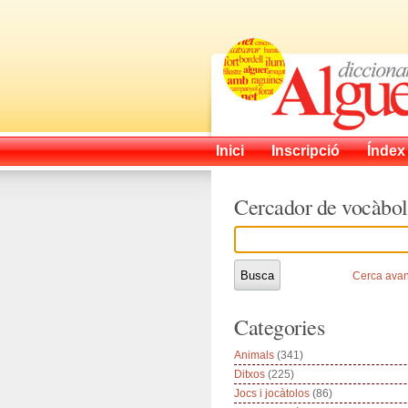
Inici
Inscripció
Índex
Cercador de vocàbol
Cerca ava
Categories
Animals
(341)
Ditxos
(225)
Jocs i jocàtolos
(86)