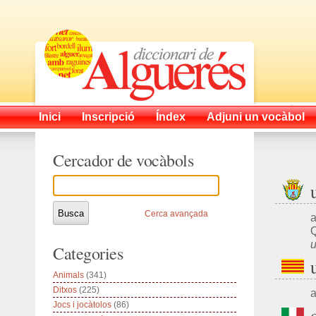
Inici
Inscripció
Índex
Adjuni un vocàbol
Cercador de vocàbols
Cerca avançada
a
Q
u
Categories
Animals
(341)
Ditxos
(225)
a
Jocs i jocàtolos
(86)