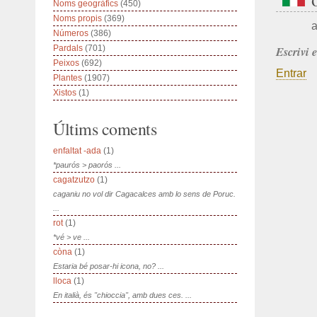
Noms geogràfics
(450)
Noms propis
(369)
a
Números
(386)
Pardals
(701)
Escrivi 
Peixos
(692)
Entrar
Plantes
(1907)
Xistos
(1)
Últims coments
enfaltat -ada
(1)
*paurós > paorós ...
cagatzutzo
(1)
caganiu no vol dir Cagacalces amb lo sens de Poruc.
...
rot
(1)
*vé > ve ...
còna
(1)
Estaria bé posar-hi icona, no? ...
lloca
(1)
En italià, és "chioccia", amb dues ces. ...