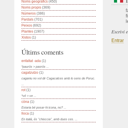
Noms geogràfics
(450)
Noms propis
(369)
f
Números
(386)
f
Pardals
(701)
l
Peixos
(692)
Escrivi 
Plantes
(1907)
Xistos
(1)
Entrar
Últims coments
enfaltat -ada
(1)
*paurós > paorós ...
cagatzutzo
(1)
caganiu no vol dir Cagacalces amb lo sens de Poruc.
...
rot
(1)
*vé > ve ...
còna
(1)
Estaria bé posar-hi icona, no? ...
lloca
(1)
En italià, és "chioccia", amb dues ces. ...