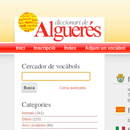
Inici
Inscripció
Índex
Adjuni un vocàbol
Cercador de vocàbols
Cerca avançada
m
T
l
Categories
Animals
(341)
Ditxos
(225)
f
Jocs i jocàtolos
(86)