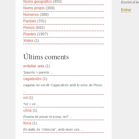
Noms geogràfics
(450)
Escrivi el 
Noms propis
(369)
Entrar
Números
(386)
Pardals
(701)
Peixos
(692)
Plantes
(1907)
Xistos
(1)
Últims coments
enfaltat -ada
(1)
*paurós > paorós ...
cagatzutzo
(1)
caganiu no vol dir Cagacalces amb lo sens de Poruc.
...
rot
(1)
*vé > ve ...
còna
(1)
Estaria bé posar-hi icona, no? ...
lloca
(1)
En italià, és "chioccia", amb dues ces. ...