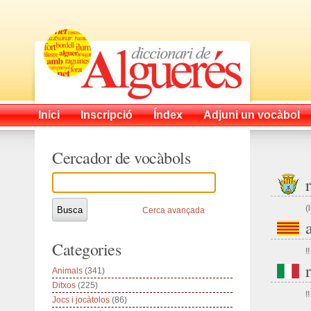
Inici
Inscripció
Índex
Adjuni un vocàbol
Cercador de vocàbols
(
Cerca avançada
Categories
!!
Animals
(341)
Ditxos
(225)
!!
Jocs i jocàtolos
(86)