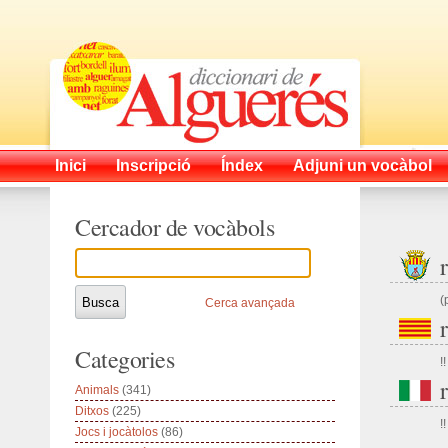
Inici
Inscripció
Índex
Adjuni un vocàbol
Cercador de vocàbols
(
Cerca avançada
Categories
!!
Animals
(341)
Ditxos
(225)
!!
Jocs i jocàtolos
(86)