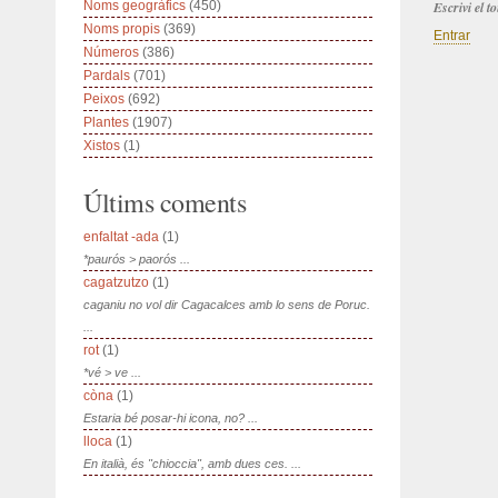
Noms geogràfics
(450)
Escrivi el 
Noms propis
(369)
Entrar
Números
(386)
Pardals
(701)
Peixos
(692)
Plantes
(1907)
Xistos
(1)
Últims coments
enfaltat -ada
(1)
*paurós > paorós ...
cagatzutzo
(1)
caganiu no vol dir Cagacalces amb lo sens de Poruc.
...
rot
(1)
*vé > ve ...
còna
(1)
Estaria bé posar-hi icona, no? ...
lloca
(1)
En italià, és "chioccia", amb dues ces. ...