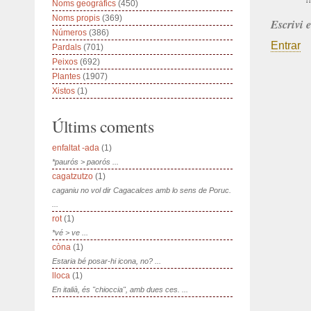
Noms geogràfics
(450)
Noms propis
(369)
Escrivi 
Números
(386)
Entrar
Pardals
(701)
Peixos
(692)
Plantes
(1907)
Xistos
(1)
Últims coments
enfaltat -ada
(1)
*paurós > paorós ...
cagatzutzo
(1)
caganiu no vol dir Cagacalces amb lo sens de Poruc.
...
rot
(1)
*vé > ve ...
còna
(1)
Estaria bé posar-hi icona, no? ...
lloca
(1)
En italià, és "chioccia", amb dues ces. ...