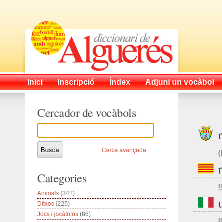
Inici
Inscripció
Índex
Adjuni un vocàbol
Cercador de vocàbols
Cerca avançada
(
Categories
!!
Animals
(341)
Ditxos
(225)
Jocs i jocàtolos
(86)
!!