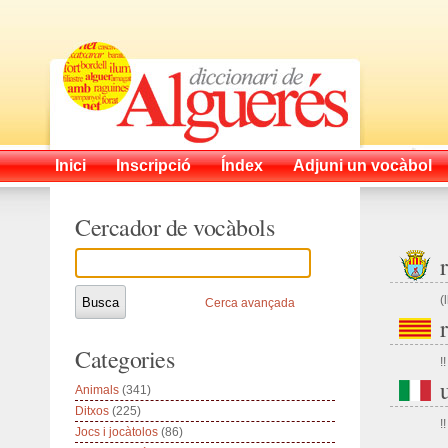
Inici
Inscripció
Índex
Adjuni un vocàbol
Cercador de vocàbols
(
Cerca avançada
Categories
!!
Animals
(341)
Ditxos
(225)
!!
Jocs i jocàtolos
(86)