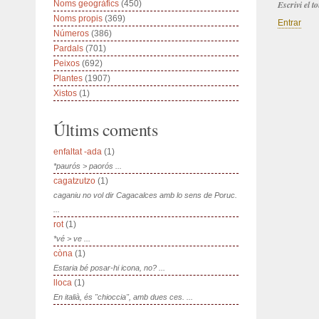
Noms geogràfics
(450)
Escrivi el 
Noms propis
(369)
Entrar
Números
(386)
Pardals
(701)
Peixos
(692)
Plantes
(1907)
Xistos
(1)
Últims coments
enfaltat -ada
(1)
*paurós > paorós ...
cagatzutzo
(1)
caganiu no vol dir Cagacalces amb lo sens de Poruc.
...
rot
(1)
*vé > ve ...
còna
(1)
Estaria bé posar-hi icona, no? ...
lloca
(1)
En italià, és "chioccia", amb dues ces. ...