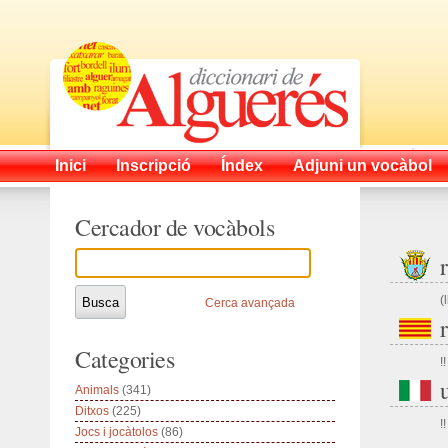
Inici
Inscripció
Índex
Adjuni un vocàbol
Cercador de vocàbols
(
Cerca avançada
Categories
!!
Animals
(341)
Ditxos
(225)
!!
Jocs i jocàtolos
(86)