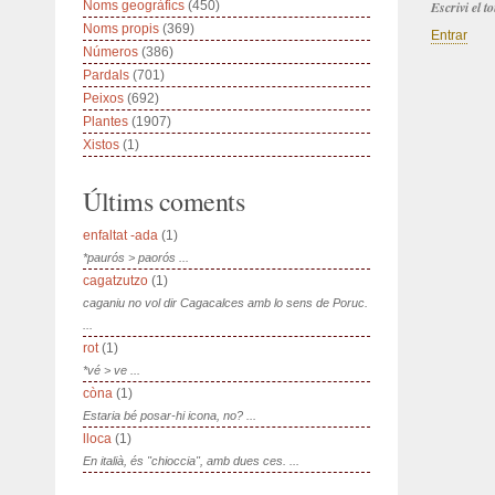
Noms geogràfics
(450)
Escrivi el 
Noms propis
(369)
Entrar
Números
(386)
Pardals
(701)
Peixos
(692)
Plantes
(1907)
Xistos
(1)
Últims coments
enfaltat -ada
(1)
*paurós > paorós ...
cagatzutzo
(1)
caganiu no vol dir Cagacalces amb lo sens de Poruc.
...
rot
(1)
*vé > ve ...
còna
(1)
Estaria bé posar-hi icona, no? ...
lloca
(1)
En italià, és "chioccia", amb dues ces. ...