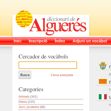
Inici
Inscripció
Índex
Adjuni un vocàbol
Cercador de vocàbols
(
Cerca avançada
Categories
!!
Animals
(341)
Ditxos
(225)
!!
Jocs i jocàtolos
(86)