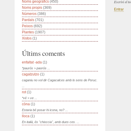
Noms geogràfics
(450)
Escrivi el 
Noms propis
(369)
Entrar
Números
(386)
Pardals
(701)
Peixos
(692)
Plantes
(1907)
Xistos
(1)
Últims coments
enfaltat -ada
(1)
*paurós > paorós ...
cagatzutzo
(1)
caganiu no vol dir Cagacalces amb lo sens de Poruc.
...
rot
(1)
*vé > ve ...
còna
(1)
Estaria bé posar-hi icona, no? ...
lloca
(1)
En italià, és "chioccia", amb dues ces. ...