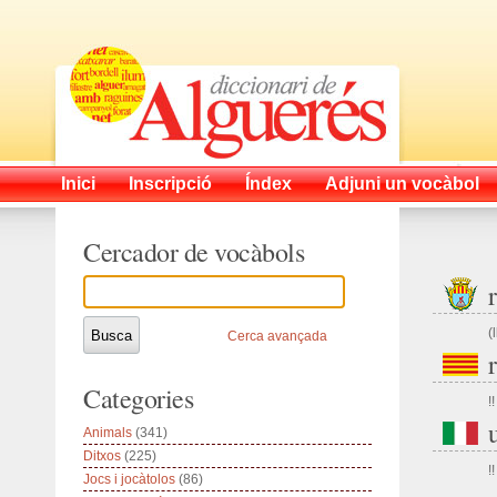
Inici
Inscripció
Índex
Adjuni un vocàbol
Cercador de vocàbols
(
Cerca avançada
Categories
!!
Animals
(341)
Ditxos
(225)
!!
Jocs i jocàtolos
(86)