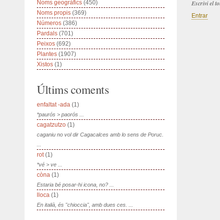
Noms geogràfics
(450)
Escrivi el 
Noms propis
(369)
Entrar
Números
(386)
Pardals
(701)
Peixos
(692)
Plantes
(1907)
Xistos
(1)
Últims coments
enfaltat -ada
(1)
*paurós > paorós ...
cagatzutzo
(1)
caganiu no vol dir Cagacalces amb lo sens de Poruc.
...
rot
(1)
*vé > ve ...
còna
(1)
Estaria bé posar-hi icona, no? ...
lloca
(1)
En italià, és "chioccia", amb dues ces. ...