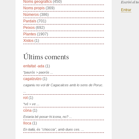
Noms geogràfics
(450)
Escrivi el 
Noms propis
(369)
Entrar
Números
(386)
Pardals
(701)
Peixos
(692)
Plantes
(1907)
Xistos
(1)
Últims coments
enfaltat -ada
(1)
*paurós > paorós ...
cagatzutzo
(1)
caganiu no vol dir Cagacalces amb lo sens de Poruc.
...
rot
(1)
*vé > ve ...
còna
(1)
Estaria bé posar-hi icona, no? ...
lloca
(1)
En italià, és "chioccia", amb dues ces. ...