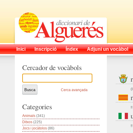
Inici
Inscripció
Índex
Adjuni un vocàbol
Cercador de vocàbols
(
Cerca avançada
Categories
!!
Animals
(341)
Ditxos
(225)
!!
Jocs i jocàtolos
(86)