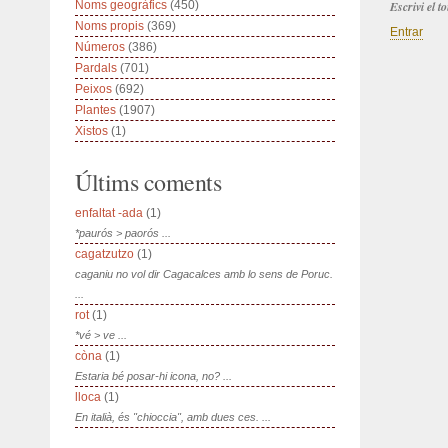
Noms geogràfics
(450)
Escrivi el 
Noms propis
(369)
Entrar
Números
(386)
Pardals
(701)
Peixos
(692)
Plantes
(1907)
Xistos
(1)
Últims coments
enfaltat -ada
(1)
*paurós > paorós ...
cagatzutzo
(1)
caganiu no vol dir Cagacalces amb lo sens de Poruc.
...
rot
(1)
*vé > ve ...
còna
(1)
Estaria bé posar-hi icona, no? ...
lloca
(1)
En italià, és "chioccia", amb dues ces. ...