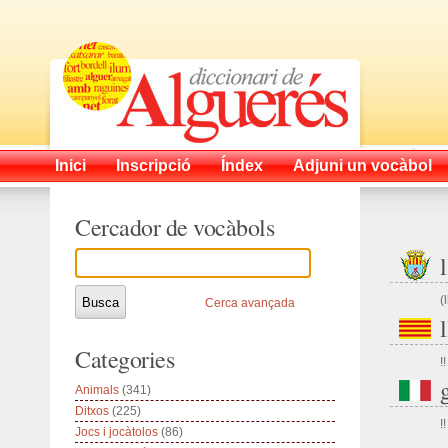
Inici
Inscripció
Índex
Adjuni un vocàbol
Cercador de vocàbols
(
Cerca avançada
l
Categories
!!
Animals
(341)
Ditxos
(225)
!!
Jocs i jocàtolos
(86)