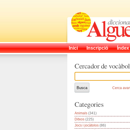
Inici
Inscripció
Índex
Cercador de vocàbol
Cerca ava
Categories
Animals
(341)
Ditxos
(225)
Jocs i jocàtolos
(86)