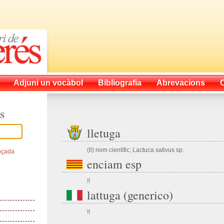
Adjuni un vocàbol
Bibliografia
Abrevacions
s
lletuga
(ll) nom científic; Lactuca sativus sp.
nçada
enciam esp
!!
lattuga (generico)
!!