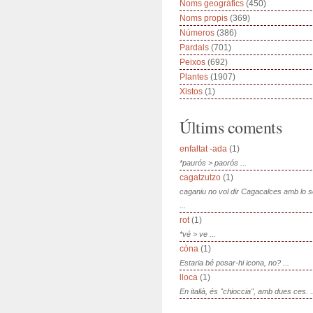
Noms geogràfics
(450)
Noms propis
(369)
Números
(386)
Pardals
(701)
Peixos
(692)
Plantes
(1907)
Xistos
(1)
Últims coments
enfaltat -ada
(1)
*paurós > paorós ...
cagatzutzo
(1)
caganiu no vol dir Cagacalces amb lo 
...
rot
(1)
*vé > ve ...
còna
(1)
Estaria bé posar-hi icona, no? ...
lloca
(1)
En italià, és "chioccia", amb dues ces. .