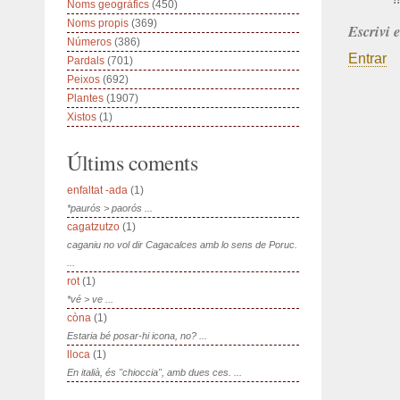
Noms geogràfics
(450)
Noms propis
(369)
Escrivi 
Números
(386)
Entrar
Pardals
(701)
Peixos
(692)
Plantes
(1907)
Xistos
(1)
Últims coments
enfaltat -ada
(1)
*paurós > paorós ...
cagatzutzo
(1)
caganiu no vol dir Cagacalces amb lo sens de Poruc.
...
rot
(1)
*vé > ve ...
còna
(1)
Estaria bé posar-hi icona, no? ...
lloca
(1)
En italià, és "chioccia", amb dues ces. ...