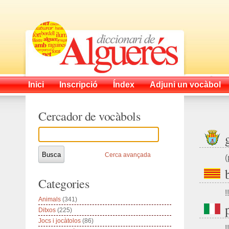
Inici
Inscripció
Índex
Adjuni un vocàbol
Cercador de vocàbols
Cerca avançada
(
Categories
!!
Animals
(341)
Ditxos
(225)
Jocs i jocàtolos
(86)
!!