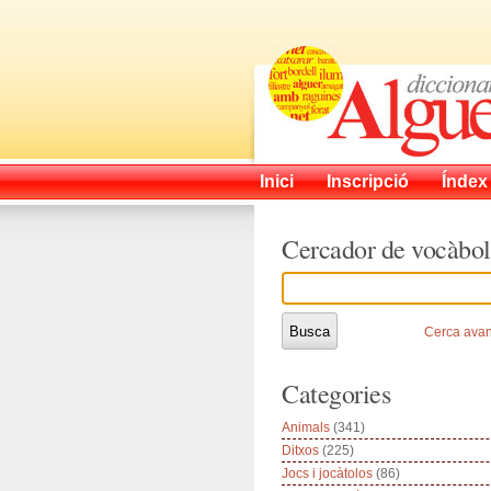
Inici
Inscripció
Índex
Cercador de vocàbol
Cerca ava
Categories
Animals
(341)
Ditxos
(225)
Jocs i jocàtolos
(86)