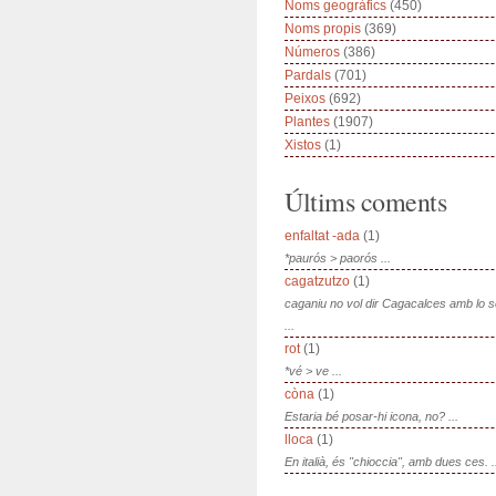
Noms geogràfics
(450)
Noms propis
(369)
Números
(386)
Pardals
(701)
Peixos
(692)
Plantes
(1907)
Xistos
(1)
Últims coments
enfaltat -ada
(1)
*paurós > paorós ...
cagatzutzo
(1)
caganiu no vol dir Cagacalces amb lo 
...
rot
(1)
*vé > ve ...
còna
(1)
Estaria bé posar-hi icona, no? ...
lloca
(1)
En italià, és "chioccia", amb dues ces. .