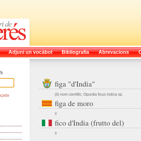
Adjuni un vocàbol
Bibliografia
Abrevacions
s
figa "d'India"
(ll) nom científic; Opuntia ficus indica sp.
nçada
figa de moro
!!
fico d'India (frutto del)
!!