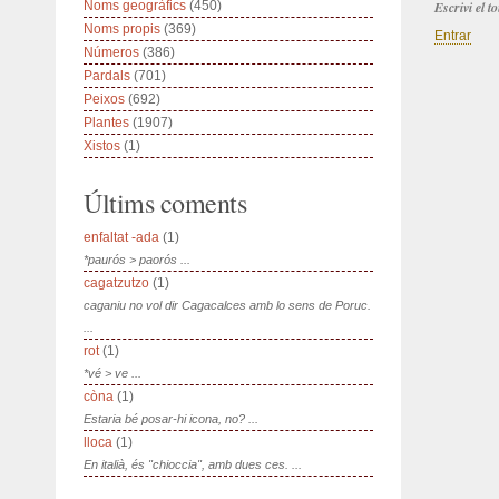
Noms geogràfics
(450)
Escrivi el 
Noms propis
(369)
Entrar
Números
(386)
Pardals
(701)
Peixos
(692)
Plantes
(1907)
Xistos
(1)
Últims coments
enfaltat -ada
(1)
*paurós > paorós ...
cagatzutzo
(1)
caganiu no vol dir Cagacalces amb lo sens de Poruc.
...
rot
(1)
*vé > ve ...
còna
(1)
Estaria bé posar-hi icona, no? ...
lloca
(1)
En italià, és "chioccia", amb dues ces. ...