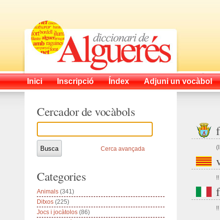
Inici
Inscripció
Índex
Adjuni un vocàbol
Cercador de vocàbols
(
Cerca avançada
Categories
!!
Animals
(341)
Ditxos
(225)
!!
Jocs i jocàtolos
(86)