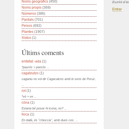
Noms geogràfics
(450)
Escrivi el 
Noms propis
(369)
Entrar
Números
(386)
Pardals
(701)
Peixos
(692)
Plantes
(1907)
Xistos
(1)
Últims coments
enfaltat -ada
(1)
*paurós > paorós ...
cagatzutzo
(1)
caganiu no vol dir Cagacalces amb lo sens de Poruc.
...
rot
(1)
*vé > ve ...
còna
(1)
Estaria bé posar-hi icona, no? ...
lloca
(1)
En italià, és "chioccia", amb dues ces. ...