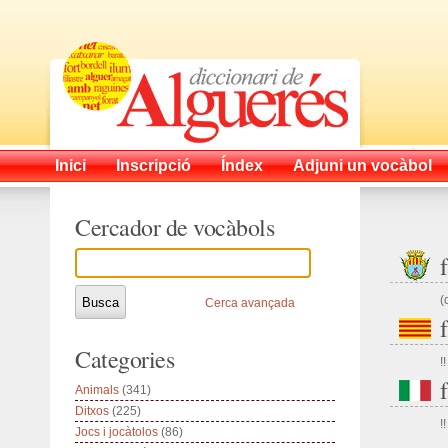
Inici
Inscripció
Índex
Adjuni un vocàbol
Cercador de vocàbols
(
Cerca avançada
Categories
!!
Animals
(341)
Ditxos
(225)
!!
Jocs i jocàtolos
(86)