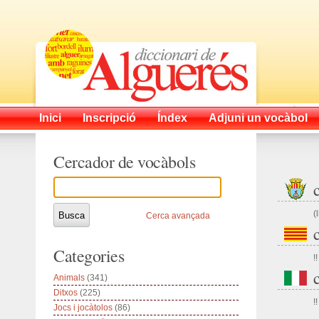
Inici
Inscripció
Índex
Adjuni un vocàbol
Cercador de vocàbols
(
Cerca avançada
Categories
!!
Animals
(341)
Ditxos
(225)
!!
Jocs i jocàtolos
(86)