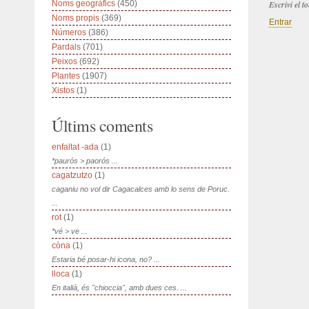
Noms geogràfics
(450)
Escrivi el 
Noms propis
(369)
Entrar
Números
(386)
Pardals
(701)
Peixos
(692)
Plantes
(1907)
Xistos
(1)
Últims coments
enfaltat -ada
(1)
*paurós > paorós ...
cagatzutzo
(1)
caganiu no vol dir Cagacalces amb lo sens de Poruc.
...
rot
(1)
*vé > ve ...
còna
(1)
Estaria bé posar-hi icona, no? ...
lloca
(1)
En italià, és "chioccia", amb dues ces. ...