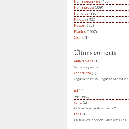
Noms geogràfics
(450)
Noms propis
(369)
Números
(386)
Pardals
(701)
Peixos
(692)
Plantes
(1907)
Xistos
(1)
Últims coments
enfaltat -ada
(1)
*paurós > paorós ...
cagatzutzo
(1)
caganiu no vol dir Cagacalces amb lo 
...
rot
(1)
*vé > ve ...
còna
(1)
Estaria bé posar-hi icona, no? ...
lloca
(1)
En italià, és "chioccia", amb dues ces. .