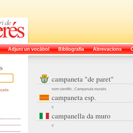
Adjuni un vocàbol
Bibliografia
Abrevacions
s
campaneta "de paret"
nom científic ; Campanula muralis
nçada
campaneta esp.
!!
campanella da muro
!!