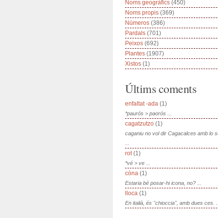
Noms geogràfics
(450)
Noms propis
(369)
Números
(386)
Pardals
(701)
Peixos
(692)
Plantes
(1907)
Xistos
(1)
Últims coments
enfaltat -ada
(1)
*paurós > paorós ...
cagatzutzo
(1)
caganiu no vol dir Cagacalces amb lo 
...
rot
(1)
*vé > ve ...
còna
(1)
Estaria bé posar-hi icona, no? ...
lloca
(1)
En italià, és "chioccia", amb dues ces. .