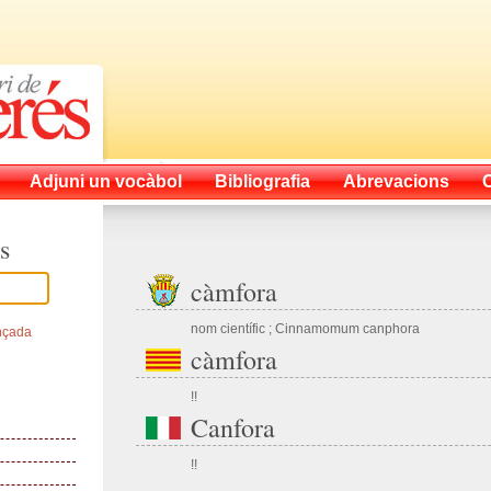
Adjuni un vocàbol
Bibliografia
Abrevacions
s
càmfora
nom científic ; Cinnamomum canphora
nçada
càmfora
!!
Canfora
!!