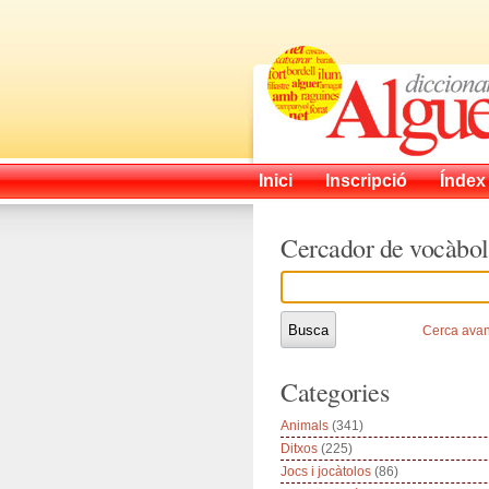
Inici
Inscripció
Índex
Cercador de vocàbol
Cerca ava
Categories
Animals
(341)
Ditxos
(225)
Jocs i jocàtolos
(86)