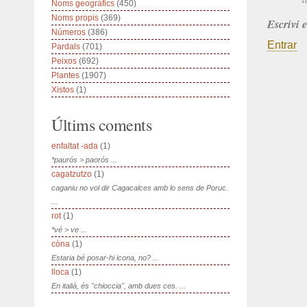
Noms geogràfics
(450)
Noms propis
(369)
Escrivi 
Números
(386)
Entrar
Pardals
(701)
Peixos
(692)
Plantes
(1907)
Xistos
(1)
Últims coments
enfaltat -ada
(1)
*paurós > paorós ...
cagatzutzo
(1)
caganiu no vol dir Cagacalces amb lo sens de Poruc.
...
rot
(1)
*vé > ve ...
còna
(1)
Estaria bé posar-hi icona, no? ...
lloca
(1)
En italià, és "chioccia", amb dues ces. ...