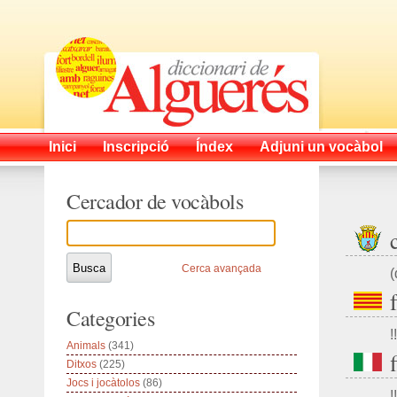
Inici
Inscripció
Índex
Adjuni un vocàbol
Cercador de vocàbols
Cerca avançada
(
Categories
!!
Animals
(341)
Ditxos
(225)
Jocs i jocàtolos
(86)
!!