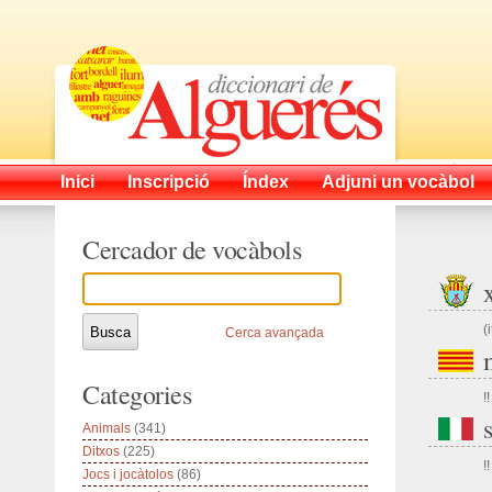
Inici
Inscripció
Índex
Adjuni un vocàbol
Cercador de vocàbols
(
Cerca avançada
Categories
!!
Animals
(341)
Ditxos
(225)
!!
Jocs i jocàtolos
(86)