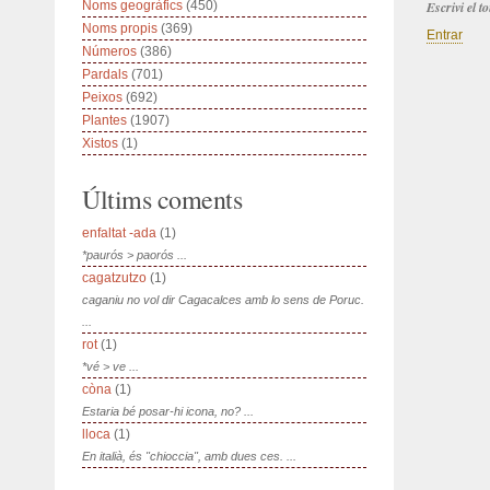
Noms geogràfics
(450)
Escrivi el 
Noms propis
(369)
Entrar
Números
(386)
Pardals
(701)
Peixos
(692)
Plantes
(1907)
Xistos
(1)
Últims coments
enfaltat -ada
(1)
*paurós > paorós ...
cagatzutzo
(1)
caganiu no vol dir Cagacalces amb lo sens de Poruc.
...
rot
(1)
*vé > ve ...
còna
(1)
Estaria bé posar-hi icona, no? ...
lloca
(1)
En italià, és "chioccia", amb dues ces. ...