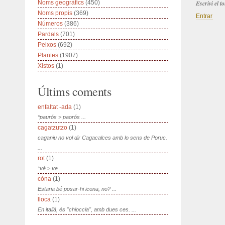
Noms geogràfics
(450)
Escrivi el 
Noms propis
(369)
Entrar
Números
(386)
Pardals
(701)
Peixos
(692)
Plantes
(1907)
Xistos
(1)
Últims coments
enfaltat -ada
(1)
*paurós > paorós ...
cagatzutzo
(1)
caganiu no vol dir Cagacalces amb lo sens de Poruc.
...
rot
(1)
*vé > ve ...
còna
(1)
Estaria bé posar-hi icona, no? ...
lloca
(1)
En italià, és "chioccia", amb dues ces. ...