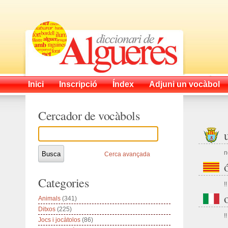
Inici
Inscripció
Índex
Adjuni un vocàbol
Cercador de vocàbols
n
Cerca avançada
Categories
!!
Animals
(341)
Ditxos
(225)
!!
Jocs i jocàtolos
(86)