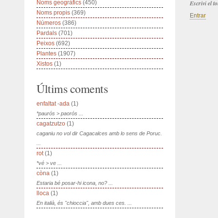
Noms geogràfics
(450)
Escrivi el 
Noms propis
(369)
Entrar
Números
(386)
Pardals
(701)
Peixos
(692)
Plantes
(1907)
Xistos
(1)
Últims coments
enfaltat -ada
(1)
*paurós > paorós ...
cagatzutzo
(1)
caganiu no vol dir Cagacalces amb lo sens de Poruc.
...
rot
(1)
*vé > ve ...
còna
(1)
Estaria bé posar-hi icona, no? ...
lloca
(1)
En italià, és "chioccia", amb dues ces. ...