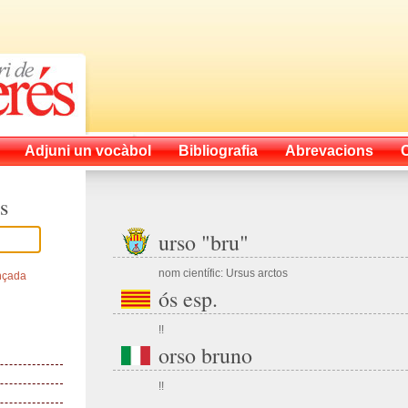
Adjuni un vocàbol
Bibliografia
Abrevacions
s
urso "bru"
nom científic: Ursus arctos
nçada
ós esp.
!!
orso bruno
!!