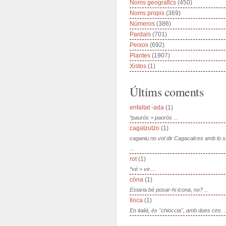
Noms geogràfics
(450)
Noms propis
(369)
Números
(386)
Pardals
(701)
Peixos
(692)
Plantes
(1907)
Xistos
(1)
Últims coments
enfaltat -ada
(1)
*paurós > paorós ...
cagatzutzo
(1)
caganiu no vol dir Cagacalces amb lo 
...
rot
(1)
*vé > ve ...
còna
(1)
Estaria bé posar-hi icona, no? ...
lloca
(1)
En italià, és "chioccia", amb dues ces. .