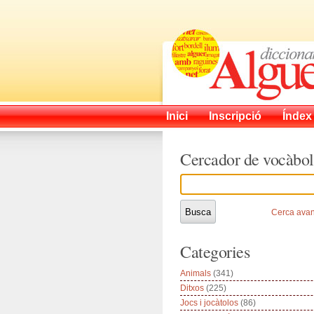
Inici
Inscripció
Índex
Cercador de vocàbol
Cerca ava
Categories
Animals
(341)
Ditxos
(225)
Jocs i jocàtolos
(86)