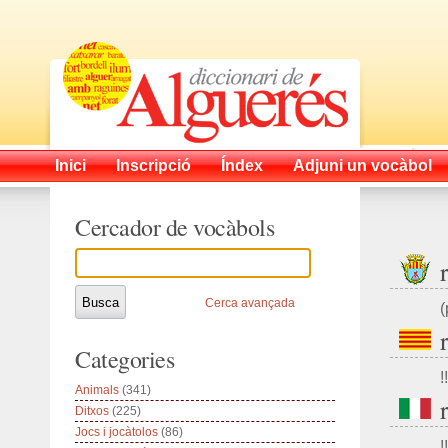
Inici
Inscripció
Índex
Adjuni un vocàbol
Cercador de vocàbols
Cerca avançada
(
Categories
!!
Animals
(341)
Ditxos
(225)
Jocs i jocàtolos
(86)
!!