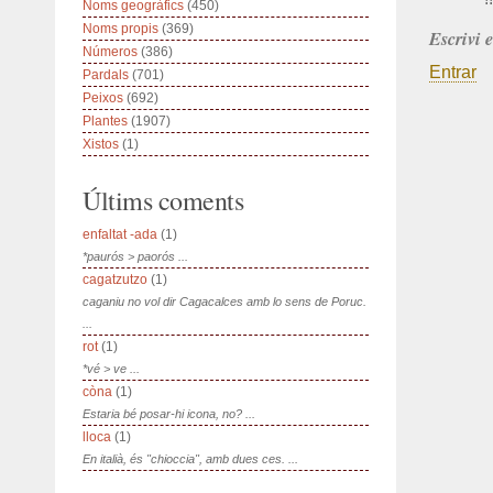
Noms geogràfics
(450)
Noms propis
(369)
Escrivi 
Números
(386)
Entrar
Pardals
(701)
Peixos
(692)
Plantes
(1907)
Xistos
(1)
Últims coments
enfaltat -ada
(1)
*paurós > paorós ...
cagatzutzo
(1)
caganiu no vol dir Cagacalces amb lo sens de Poruc.
...
rot
(1)
*vé > ve ...
còna
(1)
Estaria bé posar-hi icona, no? ...
lloca
(1)
En italià, és "chioccia", amb dues ces. ...